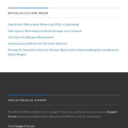
AKTUELLES AUS DEM VEREIN
Zwei dritte Plätze beim Römercup 2026 in Ladenburg
Aiki Jujutsu Workshop mit Marko Kempas aus Finnland
165-Jahre TuS Bingen-Büdesheim!
Vizemeisterschaft für die TuS Feier Darters!
Ehrung für Deutschen Meister Numan Bayram beim Sportempfang des Landkreises
Mainz-Bingen
FREE AFTERSALES SUPPORT
We offer 100% free after sales support. Once you purchase you can use our
Support
Forum
backed by professionals who are available to help our customers.
Visit Support Forum