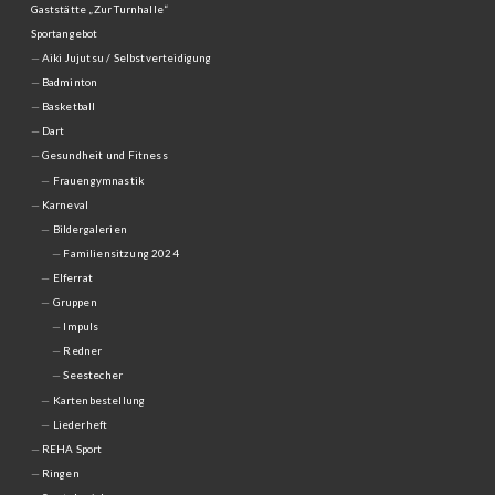
Gaststätte „Zur Turnhalle“
Sportangebot
Aiki Jujutsu / Selbstverteidigung
Badminton
Basketball
Dart
Gesundheit und Fitness
Frauengymnastik
Karneval
Bildergalerien
Familiensitzung 2024
Elferrat
Gruppen
Impuls
Redner
Seestecher
Kartenbestellung
Liederheft
REHA Sport
Ringen