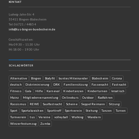
KONTAKT
Ludwig-Jahn-Str. 4
55411 Bingen-Büdesheim
Tel: 06721 / 44854
info@tus-bingen-buedesheim.de
Geschäftszeiten:
Mo 09:30 – 11:30 Uhr
Mi 18:00 – 19:30 Uhr
SCHLAGWÖRTER
Alternative
Bingen
Bodyfit
buntes Miteinander
Büdesheim
Corona
deutsch
Diskriminierung
DRK
Familiensitzung
Fassenacht
Fastnacht
Fitness
Gala
Hilfe
Karneval
Kindertanzen
Kinderturnen
kroatisch
Mainz
Mitgliederversammlung
Onlinekurs
Outdoor
Radfahren
Rassismus
REWE
Saalfastnacht
Scheine
Seppel Reimann
Sitzung
Sport
Sportabzeichen
Sporttreff
Sportverein
Stehung
Tanzen
Turnen
Turnverein
tus
Vereine
volleyball
Walking
Wandern
Winzerfestumzug
Zumba