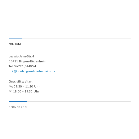
KONTAKT
Ludwig-Jahn-Str. 4
55411 Bingen-Büdesheim
Tel: 06721 / 44854
info@tus-bingen-buedesheim.de
Geschäftszeiten:
Mo 09:30 – 11:30 Uhr
Mi 18:00 – 19:30 Uhr
SPONSOREN