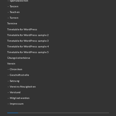
Sportabzeichen
Tanzen
Tauchen
Turnen
Termine
Timetable for WordPress
Timetable for WordPress sample 2
Timetable for WordPress sample 3
Timetable for WordPress sample 4
Timetable for WordPress sample 5
Übungsleiterbörse
Verein
Chroniken
Geschäftsstelle
Satzung
Vereins-Neuigkeiten
Vorstand
Mitglied werden
Impressum