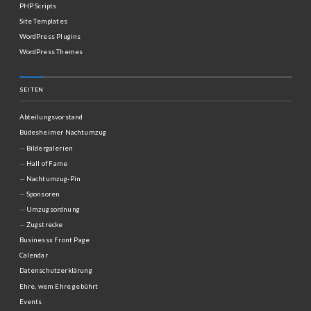
PHP Scripts
Site Templates
WordPress Plugins
WordPress Themes
SEITEN
Abteilungsvorstand
Büdesheimer Nachtumzug
Bildergalerien
Hall of Fame
Nachtumzug-Pin
Sponsoren
Umzugsordnung
Zugstrecke
Businessx Front Page
Calendar
Datenschutzerklärung
Ehre, wem Ehre gebührt
Events