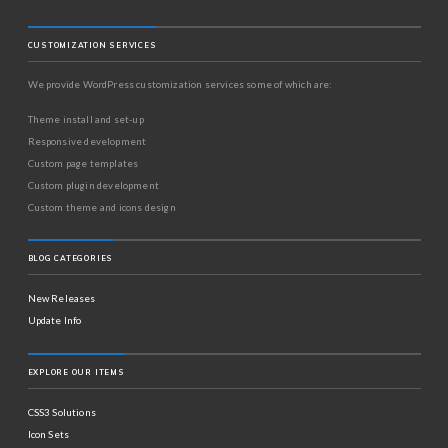
CUSTOMIZATION SERVICES
We provide WordPress customization services some of which are:
Theme install and set-up
Responsive development
Custom page templates
Custom plugin development
Custom theme and icons design
BLOG CATEGORIES
New Releases
Update Info
EXPLORE OUR ITEMS
CSS3 Solutions
Icon Sets