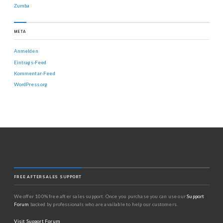
Zumba
META
Anmelden
Eintrags-Feed
Kommentar-Feed
WordPress.org
FREE AFTERSALES SUPPORT
We offer 100% free after sales support. Once you purchase you can use our
Support
Forum
backed by professionals who are available to help our customers.
Visit Support Forum