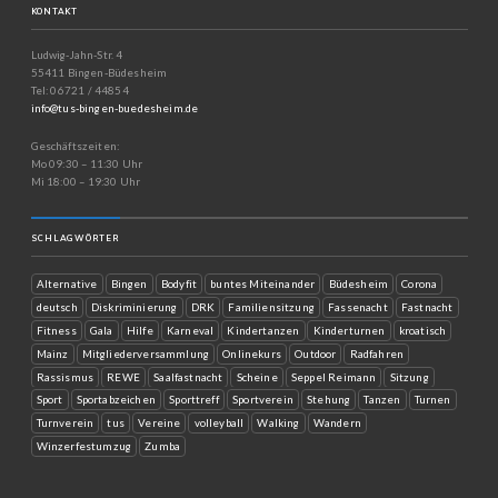
KONTAKT
Ludwig-Jahn-Str. 4
55411 Bingen-Büdesheim
Tel: 06721 / 44854
info@tus-bingen-buedesheim.de
Geschäftszeiten:
Mo 09:30 – 11:30 Uhr
Mi 18:00 – 19:30 Uhr
SCHLAGWÖRTER
Alternative
Bingen
Bodyfit
buntes Miteinander
Büdesheim
Corona
deutsch
Diskriminierung
DRK
Familiensitzung
Fassenacht
Fastnacht
Fitness
Gala
Hilfe
Karneval
Kindertanzen
Kinderturnen
kroatisch
Mainz
Mitgliederversammlung
Onlinekurs
Outdoor
Radfahren
Rassismus
REWE
Saalfastnacht
Scheine
Seppel Reimann
Sitzung
Sport
Sportabzeichen
Sporttreff
Sportverein
Stehung
Tanzen
Turnen
Turnverein
tus
Vereine
volleyball
Walking
Wandern
Winzerfestumzug
Zumba