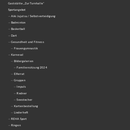
Gaststätte „Zur Turnhalle“
Sportangebot
Aiki Jujutsu / Selbstverteidigung
Badminton
Basketball
Dart
Gesundheit und Fitness
Frauengymnastik
Karneval
Bildergalerien
Familiensitzung 2024
Elferrat
Gruppen
Impuls
Redner
Seestecher
Kartenbestellung
Liederheft
REHA Sport
Ringen