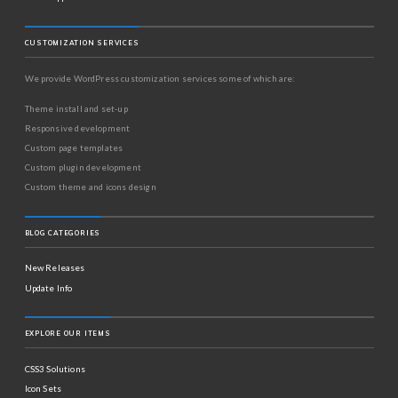
CUSTOMIZATION SERVICES
We provide WordPress customization services some of which are:
Theme install and set-up
Responsive development
Custom page templates
Custom plugin development
Custom theme and icons design
BLOG CATEGORIES
New Releases
Update Info
EXPLORE OUR ITEMS
CSS3 Solutions
Icon Sets