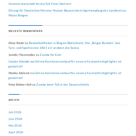
Vizemeisterschaft für die TuS Feier Darters!
Ehrung für Deutschen Meister Numan Bayram beim Sportempfang des Landkreises
Mainz-Bingen
NEUESTE KOMMENTARE
Elmar Riedel
zu
Basketballfieber in Bingen-Büdesheim: Die „Binger Buckets“ des
Turn- und Sportverein 1861 e.V. erobern die Szene
Jennifer Thommeßen
zu
Zumba für Kids
Carsten Schröder
zu
Online-Kartenvorverkauf für unsere Fastnachtshighlights ist
gestartet!
Monika Adelseck
zu
Online-Kartenvorverkauf für unsere Fastnachtshighlights ist
gestartet!
Petra Büttner-Noll
zu
Zumba beim TuS in der Dauerschleife
ARCHIV
Juli 2026
Juni 2026
Mai 2026
April 2026