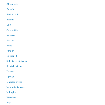
Allgemein
Badminton
Basketball
Bodyfit
Dart
Gaststätte
Karneval
Pilates
Reha
Ringen
Rückenfit
Selbstverteidigung
Sportabzeichen
Tanzen
Turnen
Uncategorized
Veranstaltungen
Volleyball
Wandern
Yoga