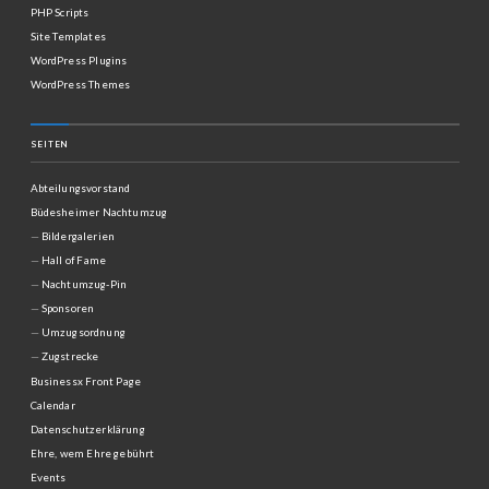
PHP Scripts
Site Templates
WordPress Plugins
WordPress Themes
SEITEN
Abteilungsvorstand
Büdesheimer Nachtumzug
Bildergalerien
Hall of Fame
Nachtumzug-Pin
Sponsoren
Umzugsordnung
Zugstrecke
Businessx Front Page
Calendar
Datenschutzerklärung
Ehre, wem Ehre gebührt
Events