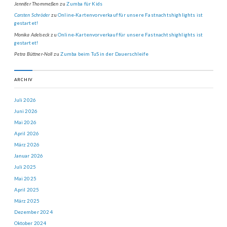
Jennifer Thommeßen
zu
Zumba für Kids
Carsten Schröder
zu
Online-Kartenvorverkauf für unsere Fastnachtshighlights ist
gestartet!
Monika Adelseck
zu
Online-Kartenvorverkauf für unsere Fastnachtshighlights ist
gestartet!
Petra Büttner-Noll
zu
Zumba beim TuS in der Dauerschleife
ARCHIV
Juli 2026
Juni 2026
Mai 2026
April 2026
März 2026
Januar 2026
Juli 2025
Mai 2025
April 2025
März 2025
Dezember 2024
Oktober 2024