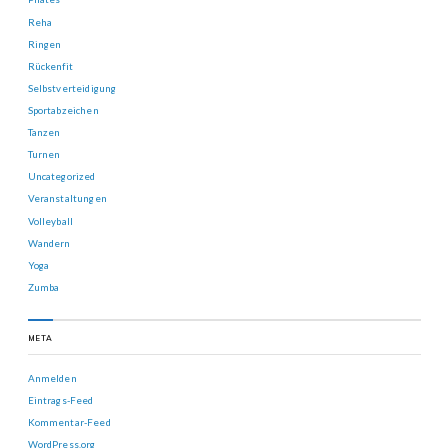
Reha
Ringen
Rückenfit
Selbstverteidigung
Sportabzeichen
Tanzen
Turnen
Uncategorized
Veranstaltungen
Volleyball
Wandern
Yoga
Zumba
META
Anmelden
Eintrags-Feed
Kommentar-Feed
WordPress.org