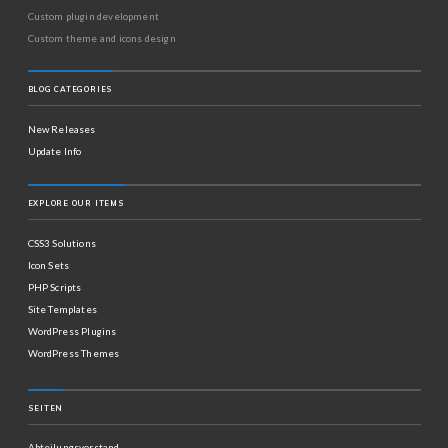
Custom plugin development
Custom theme and icons design
BLOG CATEGORIES
New Releases
Update Info
EXPLORE OUR ITEMS
CSS3 Solutions
Icon Sets
PHP Scripts
Site Templates
WordPress Plugins
WordPress Themes
SEITEN
Abteilungsvorstand