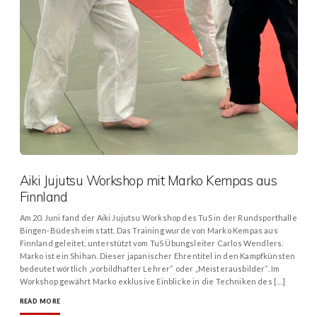
Aiki Jujutsu Workshop mit Marko Kempas aus
Finnland
Am 20. Juni fand der Aiki Jujutsu Workshop des TuS in der Rundsporthalle
Bingen-Büdesheim statt. Das Training wurde von Marko Kempas aus
Finnland geleitet, unterstützt vom TuS Übungsleiter Carlos Wendlers.
Marko ist ein Shihan. Dieser japanischer Ehrentitel in den Kampfkünsten
bedeutet wörtlich „vorbildhafter Lehrer“ oder „Meisterausbilder“. Im
Workshop gewährt Marko exklusive Einblicke in die Techniken des […]
READ MORE