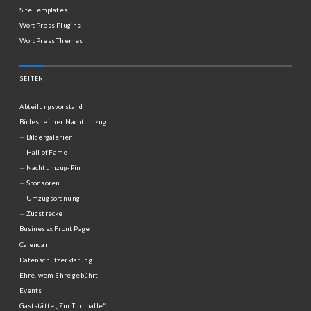
Site Templates
WordPress Plugins
WordPress Themes
SEITEN
Abteilungsvorstand
Büdesheimer Nachtumzug
Bildergalerien
Hall of Fame
Nachtumzug-Pin
Sponsoren
Umzugsordnung
Zugstrecke
Businessx Front Page
Calendar
Datenschutzerklärung
Ehre, wem Ehre gebührt
Events
Gaststätte „Zur Turnhalle“