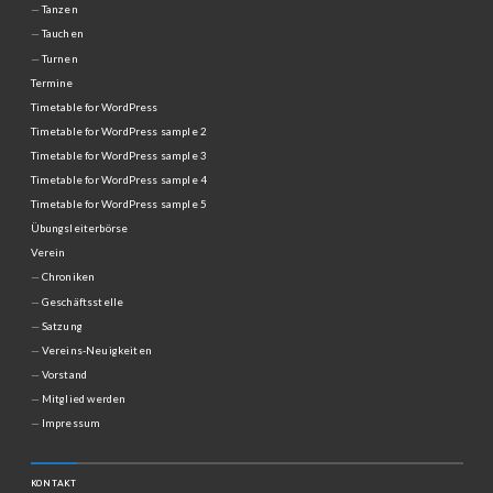
Tanzen
Tauchen
Turnen
Termine
Timetable for WordPress
Timetable for WordPress sample 2
Timetable for WordPress sample 3
Timetable for WordPress sample 4
Timetable for WordPress sample 5
Übungsleiterbörse
Verein
Chroniken
Geschäftsstelle
Satzung
Vereins-Neuigkeiten
Vorstand
Mitglied werden
Impressum
KONTAKT