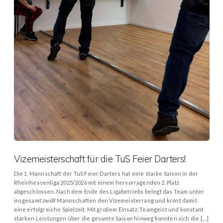
Vizemeisterschaft für die TuS Feier Darters!
Die 1. Mannschaft der TuS Feier Darters hat eine starke Saison in der
Rheinhessenliga 2025/2026 mit einem hervorragenden 2. Platz
abgeschlossen. Nach dem Ende des Ligabetriebs belegt das Team unter
insgesamt zwölf Mannschaften den Vizemeisterrang und krönt damit
eine erfolgreiche Spielzeit. Mit großem Einsatz, Teamgeist und konstant
starken Leistungen über die gesamte Saison hinweg konnten sich die […]