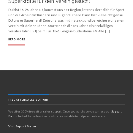
Superkräfte für den Verein gesucht
Du bist 16-26 Jahre alt, kommst aus der Region, interessiert dich für Sport
und die Arbeit mit Kindern und Jugendlichen? Dann bist vielleicht genau
DU unser Superheld! Zeig uns, was in dir steckt und bereichere unseren
Verein mit deinen Ideen. Starte noch dieses Jahr dein Freiwilliges
Soziales Jahr (FSJ) beim Tus 1861 Bingen-Büdesheim e.V. Alle […]
READ MORE
FREE AFTERSALES SUPPORT
We offer 100% free after sales support. Once you purchase you can use our
Support
Forum
backed by professionals who are available to help our customers.
Visit Support Forum