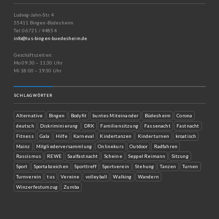
Ludwig-Jahn-Str. 4
55411 Bingen-Büdesheim
Tel: 06721 / 44854
info@tus-bingen-buedesheim.de
Geschäftszeiten:
Mo 09:30 – 11:30 Uhr
Mi 18:00 – 19:30 Uhr
SCHLAGWÖRTER
Alternative
Bingen
Bodyfit
buntes Miteinander
Büdesheim
Corona
deutsch
Diskriminierung
DRK
Familiensitzung
Fassenacht
Fastnacht
Fitness
Gala
Hilfe
Karneval
Kindertanzen
Kinderturnen
kroatisch
Mainz
Mitgliederversammlung
Onlinekurs
Outdoor
Radfahren
Rassismus
REWE
Saalfastnacht
Scheine
Seppel Reimann
Sitzung
Sport
Sportabzeichen
Sporttreff
Sportverein
Stehung
Tanzen
Turnen
Turnverein
tus
Vereine
volleyball
Walking
Wandern
Winzerfestumzug
Zumba