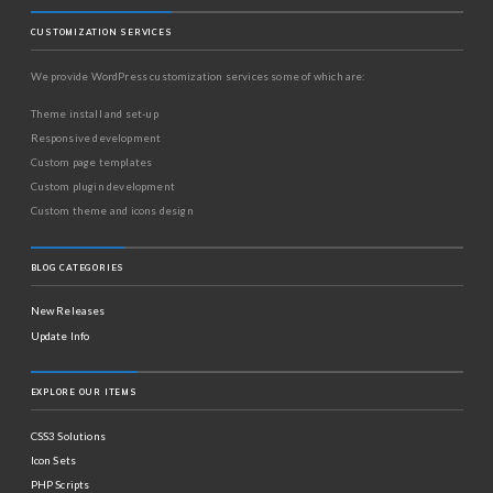
CUSTOMIZATION SERVICES
We provide WordPress customization services some of which are:
Theme install and set-up
Responsive development
Custom page templates
Custom plugin development
Custom theme and icons design
BLOG CATEGORIES
New Releases
Update Info
EXPLORE OUR ITEMS
CSS3 Solutions
Icon Sets
PHP Scripts