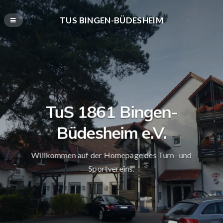
TUS BINGEN-BÜDESHEIM
TuS 1861 Bingen-
Büdesheim e.V.
Willkommen auf der Homepage des Turn- und
Sportvereins.