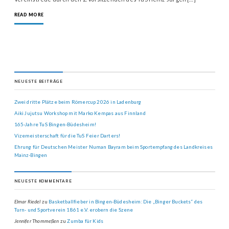
READ MORE
NEUESTE BEITRÄGE
Zwei dritte Plätze beim Römercup 2026 in Ladenburg
Aiki Jujutsu Workshop mit Marko Kempas aus Finnland
165-Jahre TuS Bingen-Büdesheim!
Vizemeisterschaft für die TuS Feier Darters!
Ehrung für Deutschen Meister Numan Bayram beim Sportempfang des Landkreises
Mainz-Bingen
NEUESTE KOMMENTARE
Elmar Riedel
zu
Basketballfieber in Bingen-Büdesheim: Die „Binger Buckets“ des
Turn- und Sportverein 1861 e.V. erobern die Szene
Jennifer Thommeßen
zu
Zumba für Kids