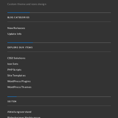
Custom theme and icons design
BLOG CATEGORIES
New Releases
Update Info
EXPLORE OUR ITEMS
CSS3 Solutions
Icon Sets
PHP Scripts
Site Templates
WordPress Plugins
WordPress Themes
SEITEN
Abteilungsvorstand
Büdesheimer Nachtumzug