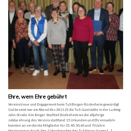
Ehre, wem Ehre gebührt
Vereinstreue und Engagement beim TuS Bingen-Büdesheim gewürdigt
Gut besetzt war am Abend des 24.11.23 die TuS-Gaststätte in der Ludwig-
Jahn-Straße 4 im Binger Stadtteil Büdesheim wo die alljährige
Jubilarehrung des Vereins stattfand. 15 Urkunden und Ehrennadeln
konnten an verdiente Mitglieder für 25, 40, 50, 60 und 70 Jahre
Vereinstreue durch den 2. Vorsitzenden des TuS Heinz-Jürgen […]