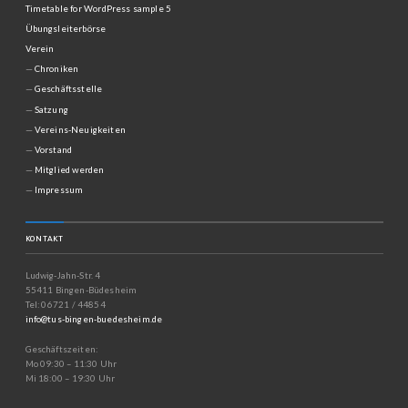
Timetable for WordPress sample 5
Übungsleiterbörse
Verein
Chroniken
Geschäftsstelle
Satzung
Vereins-Neuigkeiten
Vorstand
Mitglied werden
Impressum
KONTAKT
Ludwig-Jahn-Str. 4
55411 Bingen-Büdesheim
Tel: 06721 / 44854
info@tus-bingen-buedesheim.de
Geschäftszeiten:
Mo 09:30 – 11:30 Uhr
Mi 18:00 – 19:30 Uhr