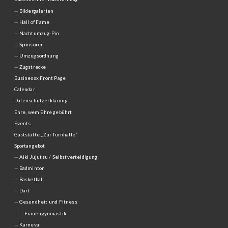
Bildergalerien
Hall of Fame
Nachtumzug-Pin
Sponsoren
Umzugsordnung
Zugstrecke
Businessx Front Page
Calendar
Datenschutzerklärung
Ehre, wem Ehre gebührt
Events
Gaststätte „Zur Turnhalle“
Sportangebot
Aiki Jujutsu / Selbstverteidigung
Badminton
Basketball
Dart
Gesundheit und Fitness
Frauengymnastik
Karneval