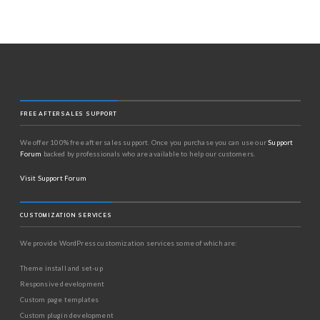
FREE AFTERSALES SUPPORT
We offer 100% free after sales support. Once you purchase you can use our
Support
Forum
backed by professionals who are available to help our customers.
Visit Support Forum
CUSTOMIZATION SERVICES
We provide WordPress customization services some of which are:
Theme install and set-up
Responsive development
Custom page templates
Custom plugin development