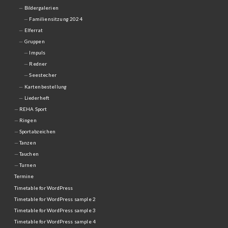
Bildergalerien
Familiensitzung 2024
Elferrat
Gruppen
Impuls
Redner
Seestecher
Kartenbestellung
Liederheft
REHA Sport
Ringen
Sportabzeichen
Tanzen
Tauchen
Turnen
Termine
Timetable for WordPress
Timetable for WordPress sample 2
Timetable for WordPress sample 3
Timetable for WordPress sample 4