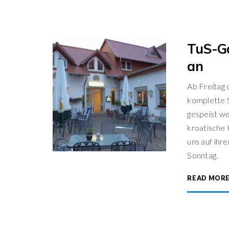
TuS-Ga
an
Ab Freitag 
komplette S
gespeist w
kroatische 
uns auf ihr
Sonntag.
READ MOR