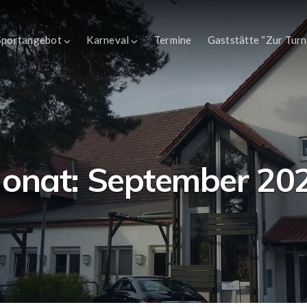
Sportangebot
Karneval
Termine
Gaststätte “Zur Turn
onat:
September 20