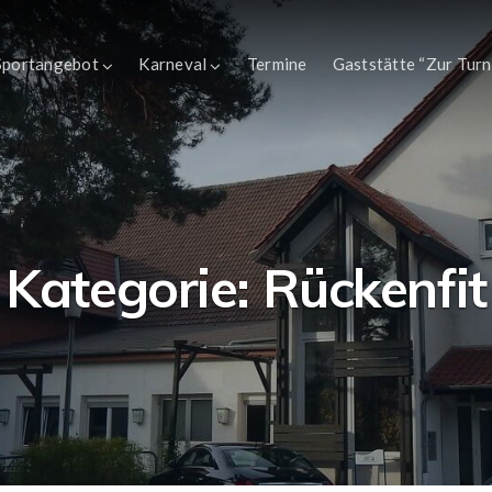
Sportangebot
Karneval
Termine
Gaststätte “Zur Turn
Kategorie:
Rückenfit