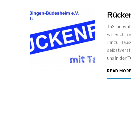
Rücken
TuS innovat
wir euch un
Ihr zu Haus
selbstverst
uns in der T
READ MOR