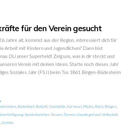
räfte für den Verein gesucht
26 Jahre alt, kommst aus der Region, interessiert dich für
ie Arbeit mit Kindern und Jugendlichen? Dann bist
genau DU unser Superheld! Zeig uns, was in dir steckt und
unseren Verein mit deinen Ideen. Starte noch dieses Jahr
lliges Soziales Jahr (FSJ) beim Tus 1861 Bingen-Büdesheim
E
Badminton
,
Basketball
,
Bodyfit
,
Gaststätte
,
Karneval
,
Pilates
,
Reha
,
Ringen
,
stverteidigung
,
Sportabzeichen
,
Tanzen
,
Turnen
,
Uncategorized
,
Volleyball
,
a
,
Zumba