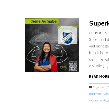
Superk
Du bist 16-
Sport und d
vielleicht 
bereichere 
dein Freiwi
e.V. Alle […]
READ MOR
Allgemein
,
Rückenfit
,
Selb
Wandern
,
Yog