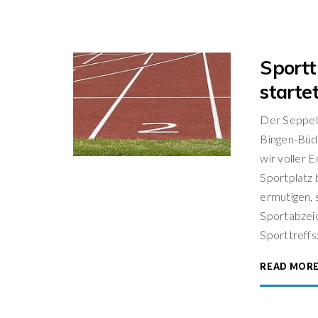
Sportt
starte
Der Seppel
Bingen-Büde
wir voller 
Sportplatz 
ermutigen, 
Sportabzeic
Sporttreffs
READ MOR