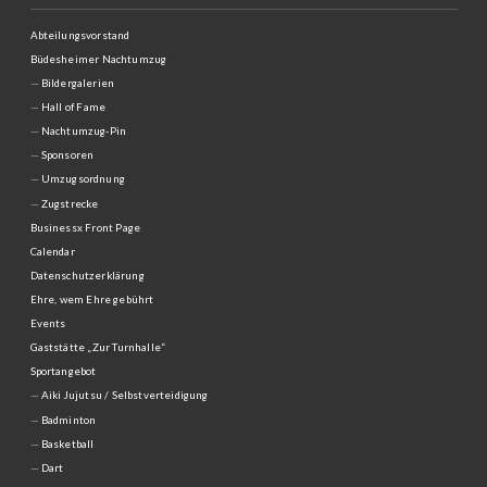
Abteilungsvorstand
Büdesheimer Nachtumzug
Bildergalerien
Hall of Fame
Nachtumzug-Pin
Sponsoren
Umzugsordnung
Zugstrecke
Businessx Front Page
Calendar
Datenschutzerklärung
Ehre, wem Ehre gebührt
Events
Gaststätte „Zur Turnhalle“
Sportangebot
Aiki Jujutsu / Selbstverteidigung
Badminton
Basketball
Dart