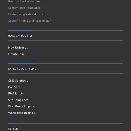
Responsive development
Custom page templates
Custom plugin development
Custom theme and icons design
BLOG CATEGORIES
New Releases
Update Info
EXPLORE OUR ITEMS
CSS3 Solutions
Icon Sets
PHP Scripts
Site Templates
WordPress Plugins
WordPress Themes
SEITEN