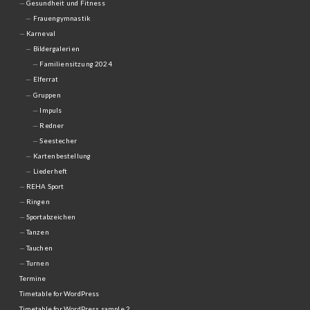
Gesundheit und Fitness
Frauengymnastik
Karneval
Bildergalerien
Familiensitzung 2024
Elferrat
Gruppen
Impuls
Redner
Seestecher
Kartenbestellung
Liederheft
REHA Sport
Ringen
Sportabzeichen
Tanzen
Tauchen
Turnen
Termine
Timetable for WordPress
Timetable for WordPress sample 2