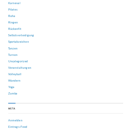
Karneval
Pilates
Reha
Ringen
Rückenfit
Selbstverteidigung
Sportabzeichen
Tanzen
Turnen
Uncategorized
Veranstaltungen
Volleyball
Wandern
Yoga
Zumba
META
Anmelden
Eintrags-Feed