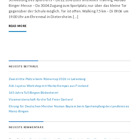
Binger Messe – Do 30.04 Zugang zum Sportplatz, nur über das kleine Tor
gegenüber der Schule möglich. Tor ist offen. Walking 7,5 km – Di 09.06 um
19.00 Uhr am Ehrenmal in Dietersheim. […]
READ MORE
NEUESTE BEITRÄGE
Zwei dritte Plätze beim Römercup 2026 in Ladenburg
Aiki Jujutsu Workshop mit Marko Kempas aus Finnland
165-Jahre TuS Bingen-Büdesheim!
Vizemeisterschaft für die TuS Feier Darters!
Ehrung für Deutschen Meister Numan Bayram beim Sportempfang des Landkreises
Mainz-Bingen
NEUESTE KOMMENTARE