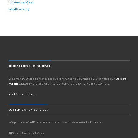
Kommentar-Feed
WordPress.org
FREE AFTERSALES SUPPORT
We offer 100% free after sales support. Once you purchase you can use our
Support
Forum
backed by professionals who are available to help our customers.
Visit Support Forum
CUSTOMIZATION SERVICES
We provide WordPress customization services some of which are:
Theme install and set-up