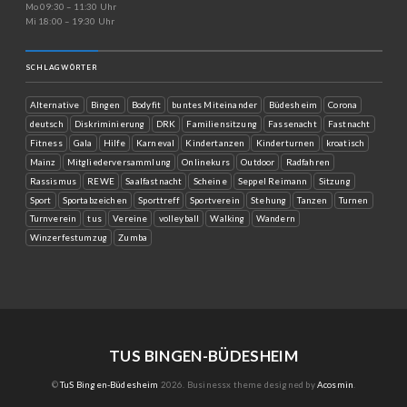
Mo 09:30 – 11:30 Uhr
Mi 18:00 – 19:30 Uhr
SCHLAGWÖRTER
Alternative
Bingen
Bodyfit
buntes Miteinander
Büdesheim
Corona
deutsch
Diskriminierung
DRK
Familiensitzung
Fassenacht
Fastnacht
Fitness
Gala
Hilfe
Karneval
Kindertanzen
Kinderturnen
kroatisch
Mainz
Mitgliederversammlung
Onlinekurs
Outdoor
Radfahren
Rassismus
REWE
Saalfastnacht
Scheine
Seppel Reimann
Sitzung
Sport
Sportabzeichen
Sporttreff
Sportverein
Stehung
Tanzen
Turnen
Turnverein
tus
Vereine
volleyball
Walking
Wandern
Winzerfestumzug
Zumba
TUS BINGEN-BÜDESHEIM
©
TuS Bingen-Büdesheim
2026.
Businessx theme designed by
Acosmin
.