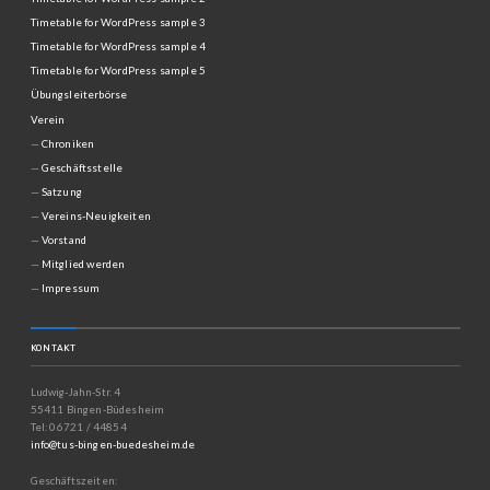
Timetable for WordPress sample 3
Timetable for WordPress sample 4
Timetable for WordPress sample 5
Übungsleiterbörse
Verein
Chroniken
Geschäftsstelle
Satzung
Vereins-Neuigkeiten
Vorstand
Mitglied werden
Impressum
KONTAKT
Ludwig-Jahn-Str. 4
55411 Bingen-Büdesheim
Tel: 06721 / 44854
info@tus-bingen-buedesheim.de
Geschäftszeiten: