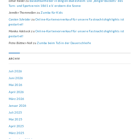
Elmar Riedel
zu
Basketballfieber in Bingen-Büdesheim: Die „Binger Buckets“ des
Turn- und Sportverein 1861 e.V. erobern die Szene
Jennifer Thommeßen
zu
Zumba für Kids
Carsten Schröder
zu
Online-Kartenvorverkauf für unsere Fastnachtshighlights ist
gestartet!
Monika Adelseck
zu
Online-Kartenvorverkauf für unsere Fastnachtshighlights ist
gestartet!
Petra Büttner-Noll
zu
Zumba beim TuS in der Dauerschleife
ARCHIV
Juli 2026
Juni 2026
Mai 2026
April 2026
März 2026
Januar 2026
Juli 2025
Mai 2025
April 2025
März 2025