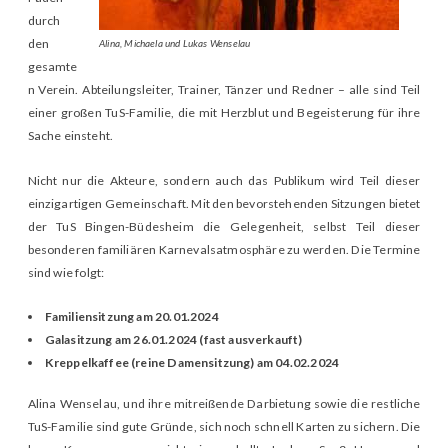
durch
den
Alina, Michaela und Lukas Wenselau
gesamte
n Verein. Abteilungsleiter, Trainer, Tänzer und Redner – alle sind Teil
einer großen TuS-Familie, die mit Herzblut und Begeisterung für ihre
Sache einsteht.
Nicht nur die Akteure, sondern auch das Publikum wird Teil dieser
einzigartigen Gemeinschaft. Mit den bevorstehenden Sitzungen bietet
der TuS Bingen-Büdesheim die Gelegenheit, selbst Teil dieser
besonderen familiären Karnevalsatmosphäre zu werden. Die Termine
sind wie folgt:
Familiensitzung am 20.01.2024
Galasitzung am 26.01.2024 (fast ausverkauft)
Kreppelkaffee (reine Damensitzung) am 04.02.2024
Alina Wenselau, und ihre mitreißende Darbietung sowie die restliche
TuS-Familie sind gute Gründe, sich noch schnell Karten zu sichern. Die