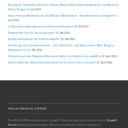
Ehrung für Deutschen Meister Numan Bayram beim Sportempfang des Landkreises
Mainz-Bingen
4. Juni 2026
Neue Vereinskollektion des TuS Bingen-Büdesheim – Bestellfenster verlängert!
2.
Juni 2026
3. Platz beim Sportabzeichen-Vereinswettbewerb
18. Mai 2026
Superkräfte für den Verein gesucht
15. Mai 2026
Kindersachenbasar für Selbstverkäufer
10. Mai 2026
Einladung zum TuS-Sommerfest – 165 Jahre Turn- und Sportverein 1861 Bingen-
Büdesheim e.V.
6. Mai 2026
Teilnahme an den Regional-Meisterschaften im Gerätturnen weiblich
22. April 2026
Dritter Platz für Nikita Reimche beim 53. Osterturnier in Utrecht
22. April 2026
FREE AFTERSALES SUPPORT
We offer 100% free after sales support. Once you purchase you can use our
Support
Forum
backed by professionals who are available to help our customers.