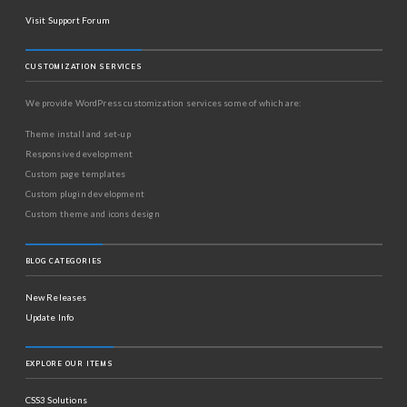
Visit Support Forum
CUSTOMIZATION SERVICES
We provide WordPress customization services some of which are:
Theme install and set-up
Responsive development
Custom page templates
Custom plugin development
Custom theme and icons design
BLOG CATEGORIES
New Releases
Update Info
EXPLORE OUR ITEMS
CSS3 Solutions