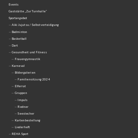
Events
Gaststätte „Zur Turnhalle“
Sportangebot
Aiki Jujutsu / Selbstverteidigung
Badminton
Basketball
Dart
Gesundheit und Fitness
Frauengymnastik
Karneval
Bildergalerien
Familiensitzung 2024
Elferrat
Gruppen
Impuls
Redner
Seestecher
Kartenbestellung
Liederheft
REHA Sport