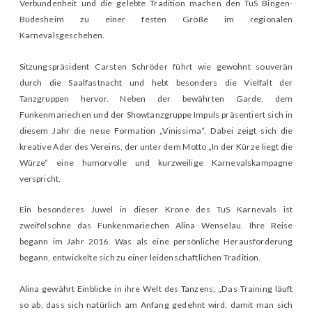
Verbundenheit und die gelebte Tradition machen den TuS Bingen-
Büdesheim zu einer festen Größe im regionalen
Karnevalsgeschehen.
Sitzungspräsident Carsten Schröder führt wie gewohnt souverän
durch die Saalfastnacht und hebt besonders die Vielfalt der
Tanzgruppen hervor. Neben der bewährten Garde, dem
Funkenmariechen und der Showtanzgruppe Impuls präsentiert sich in
diesem Jahr die neue Formation „Vinissima“. Dabei zeigt sich die
kreative Ader des Vereins, der unter dem Motto „In der Kürze liegt die
Würze“ eine humorvolle und kurzweilige Karnevalskampagne
verspricht.
Ein besonderes Juwel in dieser Krone des TuS Karnevals ist
zweifelsohne das Funkenmariechen Alina Wenselau. Ihre Reise
begann im Jahr 2016. Was als eine persönliche Herausforderung
begann, entwickelte sich zu einer leidenschaftlichen Tradition.
Alina gewährt Einblicke in ihre Welt des Tanzens: „Das Training läuft
so ab, dass sich natürlich am Anfang gedehnt wird, damit man sich