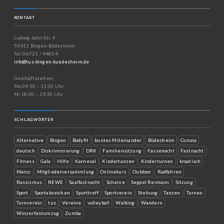
KONTAKT
Ludwig-Jahn-Str. 4
55411 Bingen-Büdesheim
Tel: 06721 / 44854
info@tus-bingen-buedesheim.de
Geschäftszeiten:
Mo 09:30 – 11:30 Uhr
Mi 18:00 – 19:30 Uhr
SCHLAGWÖRTER
Alternative
Bingen
Bodyfit
buntes Miteinander
Büdesheim
Corona
deutsch
Diskriminierung
DRK
Familiensitzung
Fassenacht
Fastnacht
Fitness
Gala
Hilfe
Karneval
Kindertanzen
Kinderturnen
kroatisch
Mainz
Mitgliederversammlung
Onlinekurs
Outdoor
Radfahren
Rassismus
REWE
Saalfastnacht
Scheine
Seppel Reimann
Sitzung
Sport
Sportabzeichen
Sporttreff
Sportverein
Stehung
Tanzen
Turnen
Turnverein
tus
Vereine
volleyball
Walking
Wandern
Winzerfestumzug
Zumba