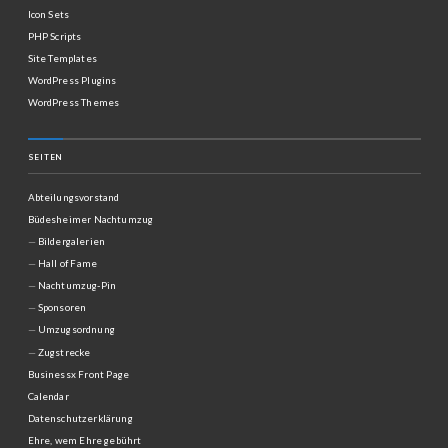
Icon Sets
PHP Scripts
Site Templates
WordPress Plugins
WordPress Themes
SEITEN
Abteilungsvorstand
Büdesheimer Nachtumzug
Bildergalerien
Hall of Fame
Nachtumzug-Pin
Sponsoren
Umzugsordnung
Zugstrecke
Businessx Front Page
Calendar
Datenschutzerklärung
Ehre, wem Ehre gebührt