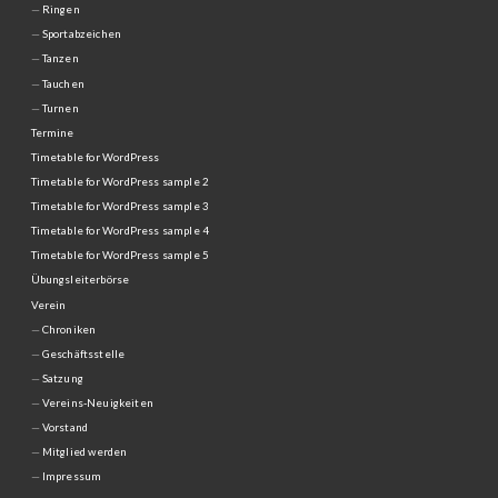
Ringen
Sportabzeichen
Tanzen
Tauchen
Turnen
Termine
Timetable for WordPress
Timetable for WordPress sample 2
Timetable for WordPress sample 3
Timetable for WordPress sample 4
Timetable for WordPress sample 5
Übungsleiterbörse
Verein
Chroniken
Geschäftsstelle
Satzung
Vereins-Neuigkeiten
Vorstand
Mitglied werden
Impressum