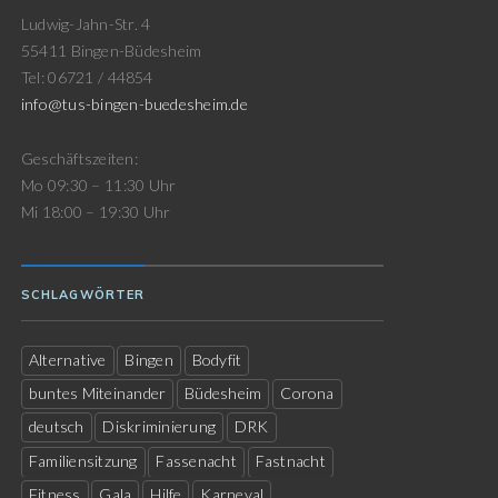
Ludwig-Jahn-Str. 4
55411 Bingen-Büdesheim
Tel: 06721 / 44854
info@tus-bingen-buedesheim.de
Geschäftszeiten:
Mo 09:30 – 11:30 Uhr
Mi 18:00 – 19:30 Uhr
SCHLAGWÖRTER
Alternative
Bingen
Bodyfit
buntes Miteinander
Büdesheim
Corona
deutsch
Diskriminierung
DRK
Familiensitzung
Fassenacht
Fastnacht
Fitness
Gala
Hilfe
Karneval