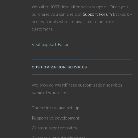
We offer 100% free after sales support. Once you
purchase you can use our
Support Forum
backed by
professionals who are available to help our
customers.
Visit Support Forum
CUSTOMIZATION SERVICES
We provide WordPress customization services
some of which are:
Theme install and set-up
Responsive development
Custom page templates
Custom plugin development