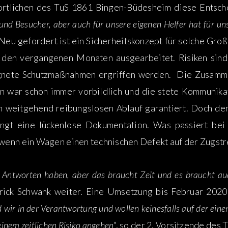
ortlichen des TuS 1861 Bingen-Büdesheim diese Entsch
 und Besucher, aber auch für unsere eigenen Helfer hat für uns
Neu gefordert ist ein Sicherheitskonzept für solche Gr
n den vergangenen Monaten ausgearbeitet. Risiken sind
nete Schutzmaßnahmen ergriffen werden. Die Zusammena
n war schon immer vorbildlich und die stete Kommunika
en weitgehend reibungslosen Ablauf garantiert. Doch de
gt eine lückenlose Dokumentation. Was passiert bei 
, wenn ein Wagen einen technischen Defekt auf der Zugstr
 Antworten haben, aber das braucht Zeit und es braucht auc
trick Schwank weiter. Eine Umsetzung bis Februar 2020 i
d wir in der Verantwortung und wollen keinesfalls auf der eine
inem zeitlichen Risiko angehen
“, so der 2. Vorsitzende des