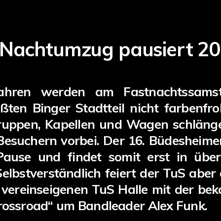
Nachtumzug pausiert 2
Jahren werden am Fastnachtssams
ten Binger Stadtteil nicht farbenfroh
ppen, Kapellen und Wagen schlängel
 Besuchern vorbei. Der 16. Büdeshei
 Pause und findet somit erst in übe
Selbstverständlich feiert der TuS aber
 vereinseigenen TuS Halle mit der be
rossroad“ um Bandleader Alex Funk.